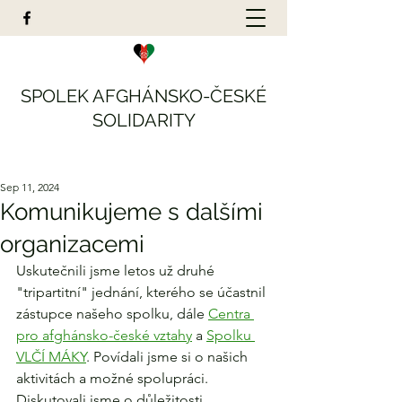
SPOLEK AFGHÁNSKO-ČESKÉ
SOLIDARITY
Sep 11, 2024
Komunikujeme s dalšími
organizacemi
Uskutečnili jsme letos už druhé 
"tripartitní" jednání, kterého se účastnil 
zástupce našeho spolku, dále 
Centra 
pro afghánsko-české vztahy
 a 
Spolku 
VLČÍ MÁKY
. Povídali jsme si o našich 
aktivitách a možné spolupráci. 
Diskutovali jsme o důležitosti 